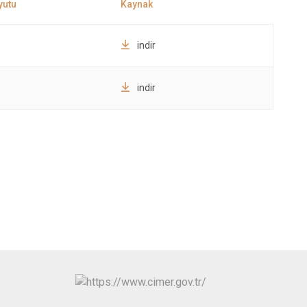
indir
indir