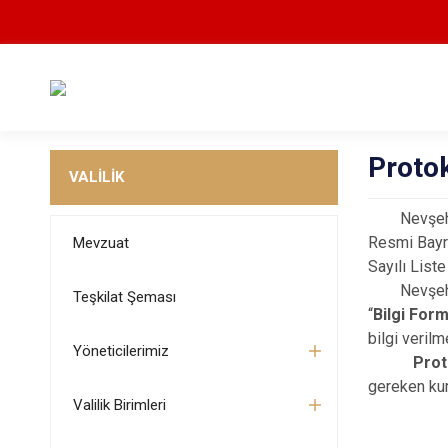
Protok
VALİLİK
Nevşehir Va
Resmi Bayra
Mevzuat
Sayılı Liste
Nevşehir Va
Teşkilat Şeması
“
Bilgi For
bilgi verilm
Yöneticilerimiz
Prot
gereken kur
Valilik Birimleri