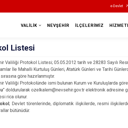
e-Devlet
VALİLİK
NEVŞEHİR
İLÇELERİMİZ
HİZMET
Valilikler
ol Listesi
liliği Protokol Listesi; 05.05.2012 tarih ve 28283 Sayılı Resm
mlar İle Mahalli Kurtuluş Günleri, Atatürk Günleri ve Tarihi Günle
 sırasına göre hazırlanmıştır.
liliği Protokolünde ismi bulunan Kurum ve Kuruluşlarda görev v
mu
” doldurularak ozelkalem@nevsehir.gov.tr elektronik adresine 
esi rica olunur.
okol
; Devlet törenlerinde, diplomatik ilişkilerde, resmi ilişki
allar bütünüdür.