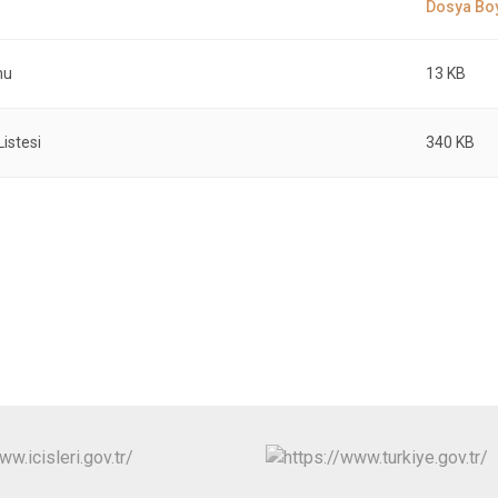
mu
13 KB
Listesi
340 KB