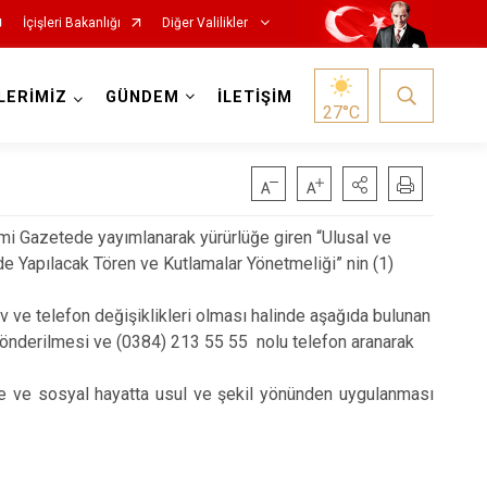
İçişleri Bakanlığı
Diğer Valilikler
LERİMİZ
GÜNDEM
İLETİŞİM
27
°C
i Gazetede yayımlanarak yürürlüğe giren “Ulusal ve
rde Yapılacak Tören ve Kutlamalar Yönetmeliği” nin (1)
e telefon değişiklikleri olması halinde aşağıda bulunan
gönderilmesi ve (0384) 213 55 55 nolu telefon aranarak
lerde ve sosyal hayatta usul ve şekil yönünden uygulanması