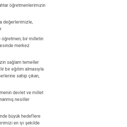
nahtar öğretmenlerimizin
da değerlerimizle,
r.
e öğretmen; bir milletin
ilmesinde merkez
izin sağlam temeller
lir bir eğitim almasıyla
rlerine sahip çıkan,
tmenin devlet ve millet
onanmış nesiller
timde büyük hedeflere
rimizi en iyi şekilde