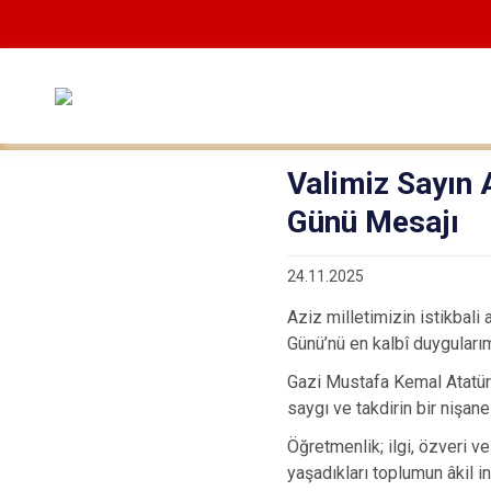
Valimiz Sayın 
Günü Mesajı
24.11.2025
Aziz milletimizin istikbal
Günü’nü en kalbî duyguları
Gazi Mustafa Kemal Atatür
saygı ve takdirin bir nişan
Öğretmenlik; ilgi, özveri v
yaşadıkları toplumun âkil in