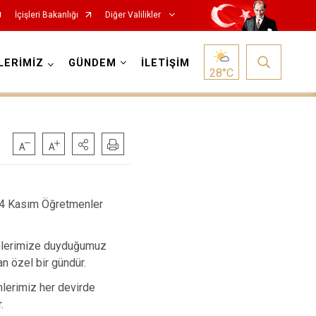
İçişleri Bakanlığı
Diğer Valilikler
LERİMİZ
GÜNDEM
İLETİŞİM
28
°C
 24 Kasım Öğretmenler
enlerimize duyduğumuz
an özel bir gündür.
enlerimiz her devirde
.