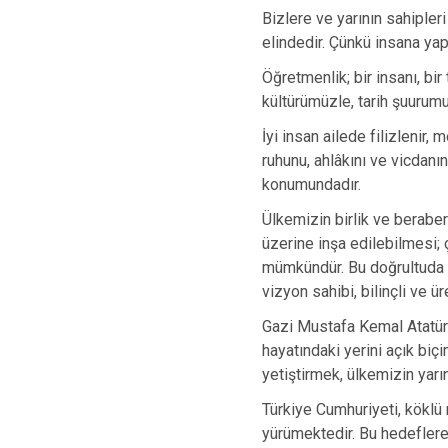
Bizlere ve yarının sahipler
elindedir. Çünkü insana yap
Öğretmenlik; bir insanı, bi
kültürümüzle, tarih şuurumuz
İyi insan ailede filizlenir,
ruhunu, ahlâkını ve vicdanı
konumundadır.
Ülkemizin birlik ve beraber
üzerine inşa edilebilmesi; ç
mümkündür. Bu doğrultuda ö
vizyon sahibi, bilinçli ve ür
Gazi Mustafa Kemal Atatürk
hayatındaki yerini açık biç
yetiştirmek, ülkemizin yarın
Türkiye Cumhuriyeti, köklü
yürümektedir. Bu hedeflere