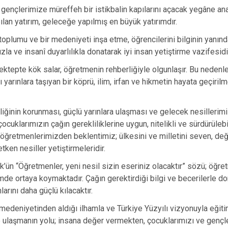
i gençlerimize müreffeh bir istikbalin kapılarını açacak yegâne a
ılan yatırım, geleceğe yapılmış en büyük yatırımdır.
r toplumu ve bir medeniyeti inşa etme, öğrencilerini bilginin yanın
la ve insanî duyarlılıkla donatarak iyi insan yetiştirme vazifesidi
 mektepte kök salar, öğretmenin rehberliğiyle olgunlaşır. Bu nedenl
nı yarınlara taşıyan bir köprü, ilim, irfan ve hikmetin hayata geçir
liğinin korunması, güçlü yarınlara ulaşması ve gelecek nesillerim
ocuklarımızın çağın gerekliliklerine uygun, nitelikli ve sürdürülebi
ğretmenlerimizden beklentimiz; ülkesini ve milletini seven, değe
etken nesiller yetiştirmeleridir.
’ün “Öğretmenler, yeni nesil sizin eseriniz olacaktır” sözü; öğre
imde ortaya koymaktadır. Çağın gerektirdiği bilgi ve becerilerle d
larını daha güçlü kılacaktır.
 medeniyetinden aldığı ilhamla ve Türkiye Yüzyılı vizyonuyla eği
 ulaşmanın yolu; insana değer vermekten, çocuklarımızı ve gençle