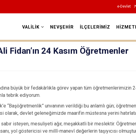
e-Devlet
VALİLİK
NEVŞEHİR
İLÇELERİMİZ
HİZMET
Valilikler
Ali Fidan’ın 24 Kasım Öğretmenler
i adına büyük bir fedakârlıkla görev yapan tüm öğretmenlerimizin
mla tebrik ediyorum.
k’e “Başöğretmenlik” unvanının verildiği bu anlamlı gün; öğretm
esi olarak, devlet geleneğimizde maarifin müstesna yerini hatırlat
e sabır isteyen, mesuliyeti ağır, meşakkatli bir meslektir. Öğretm
sanı, yol göstericisi ve millî-manevî değerlerin taşıyıcısı olmuştur